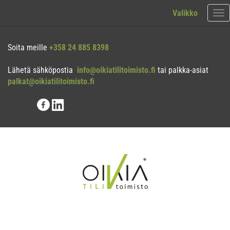
Valikko
Val
Soita meille
+358 24 885 8398
Lähetä sähköpostia
info@oikiatilitoimisto.fi
tai palkka-asiat
palkat@oikiatilitoimisto.fi