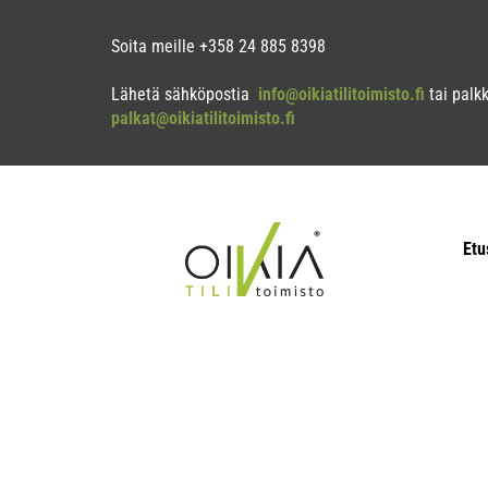
Soita meille +358 
Lähetä sähköpostia
info@oikiatilitoimisto.fi
tai palkk
palkat@oikiatilitoimisto.fi
Etu