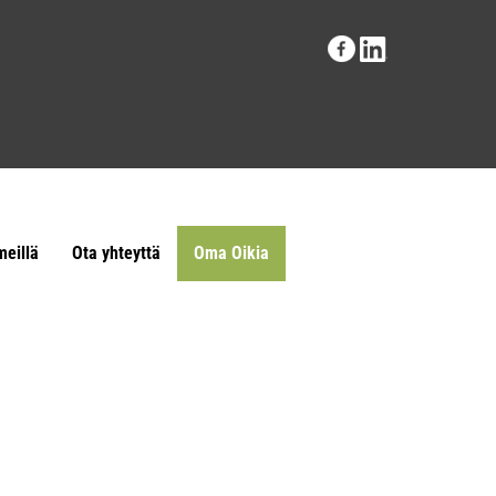
meillä
Ota yhteyttä
Oma Oikia