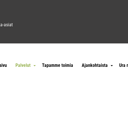
24 885 8398
a-asiat
sivu
Palvelut
Tapamme toimia
Ajankohtaista
Ura 
Etusivu
Palvelut
Maatalouksille