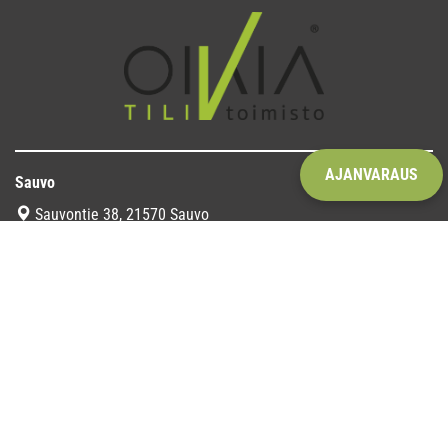
AJANVARAUS
Sauvo
Sauvontie 38, 21570 Sauvo
Perniö
Salontie 4, 25500 Perniö
Yhteystiedot
info@oikiatilitoimisto.fi
palkat@oikiatilitoimisto.fi
+358 24 885 8398
Tietosuojaseloste