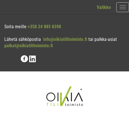
Valikko
Val
Soita meille
+358 24 885 8398
Lähetä sähköpostia
info@oikiatilitoimisto.fi
tai palkka-asiat
palkat@oikiatilitoimisto.fi